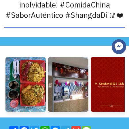
inolvidable! #ComidaChina
#SaborAuténtico #ShangdaDi 🥢❤️
S
F
T
W
M
T
G
M