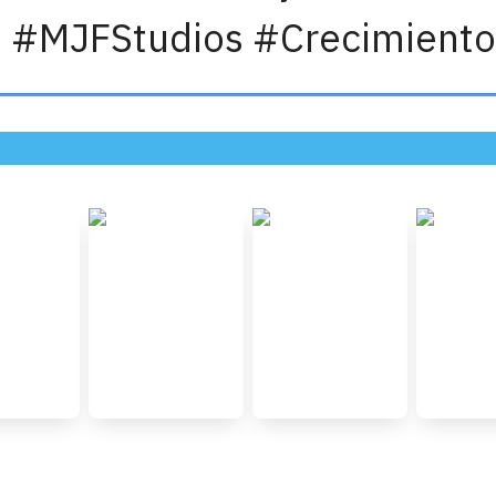
d #MJFStudios #Crecimiento