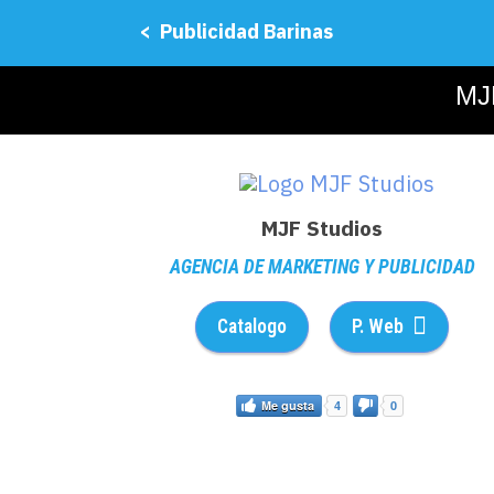
< Publicidad Barinas
MJF
MJF Studios
AGENCIA DE MARKETING Y PUBLICIDAD
Catalogo
P. Web
Me gusta
4
0