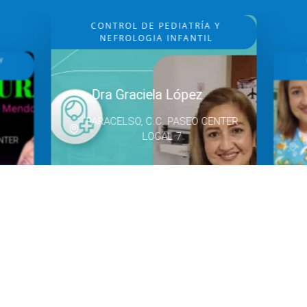
CONTROL DE PEDIATRÍA Y
NEFROLOGIA INFANTIL
Y
Dra Graciela López
PARACELSO, C.C. PASEO CENTER
LOCAL 7
ENTER